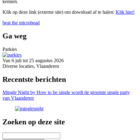
kennen.
Klik op deze link (externe site) om download af te halen:
Klik hier!
beat the microbead
Ga weg
Parkies
Van 6 juli tot 25 augustus 2026
Diverse locaties, Vlaanderen
Recentste berichten
Mingle Night by How to be single wordt de grootste single party
van Vlaanderen
Zoeken op deze site
Zoeken