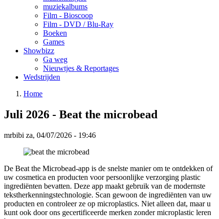
muziekalbums
Film - Bioscoop
Film - DVD / Blu-Ray
Boeken
Games
Showbizz
Ga weg
Nieuwtjes & Reportages
Wedstrijden
Home
You
Breadcrumbs
Juli 2026 - Beat the microbead
are
here:
mrbibi
za, 04/07/2026 - 19:46
De Beat the Microbead-app is de snelste manier om te ontdekken of
uw cosmetica en producten voor persoonlijke verzorging plastic
ingrediënten bevatten. Deze app maakt gebruik van de modernste
tekstherkenningstechnologie. Scan gewoon de ingrediënten van uw
producten en controleer ze op microplastics. Niet alleen dat, maar u
kunt ook door ons gecertificeerde merken zonder microplastic leren