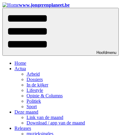
Overslaan
www.jongerenplaneet.be
en
naar
de
inhoud
gaan
Hoofdmenu
Home
Actua
Arbeid
Dossiers
In de kijker
Lifestyle
Opinie & Columns
Politiek
Sport
Deze maand
Link van de maand
Download / app van de maand
Releases
muzieksingles